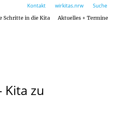
Kontakt
wirkitas.nrw
Suche
e Schritte in die Kita
Aktuelles + Termine
Zusammenarbeit mit den Eltern
–
Kita
zu