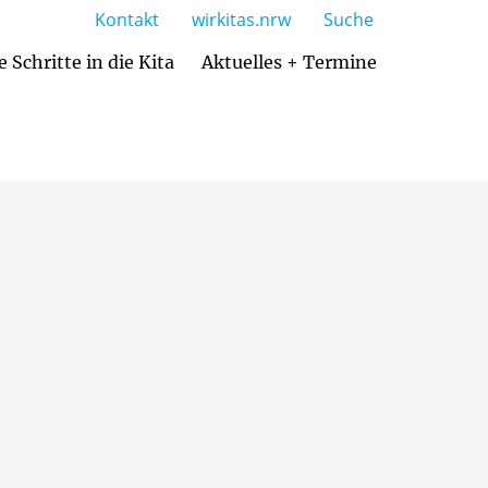
Kontakt
wirkitas.nrw
Suche
e Schritte in die Kita
Aktuelles + Termine
Zusammenarbeit mit den Eltern