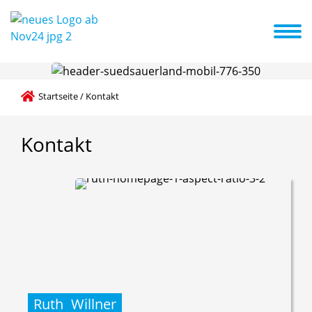
ote & Kurse
Erste Schritte in die Kita
Aktuelles + Termine
Startseite
/
Kontakt
Kontakt
Ruth
Willner