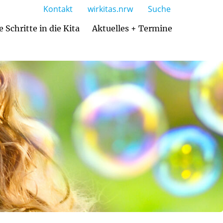
Kontakt
wirkitas.nrw
Suche
e Schritte in die Kita
Aktuelles + Termine
Zusammenarbeit mit den Eltern