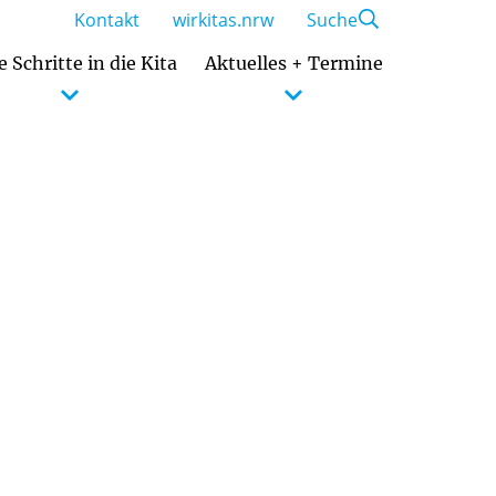
Kontakt
wirkitas.nrw
Suche
e Schritte in die Kita
Aktuelles + Termine
Zusammenarbeit mit den Eltern