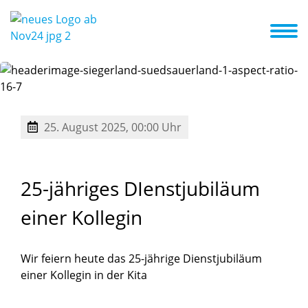
ote & Kurse
Erste Schritte in die Kita
Aktuelles + Termine
25. August 2025, 00:00 Uhr
25-jähriges
DIenstjubiläum
einer
Kollegin
Wir feiern heute das 25-jährige Dienstjubiläum
einer Kollegin in der Kita