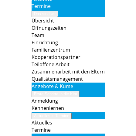
Termine
Das sind wir
Übersicht
Öffnungszeiten
Team
Einrichtung
Familienzentrum
Kooperationspartner
Teiloffene Arbeit
Zusammenarbeit mit den Eltern
Qualitätsmanagement
Angebote & Kurse
Erste Schritte in die Kita
Anmeldung
Kennenlernen
Aktuelles + Termine
Aktuelles
Termine