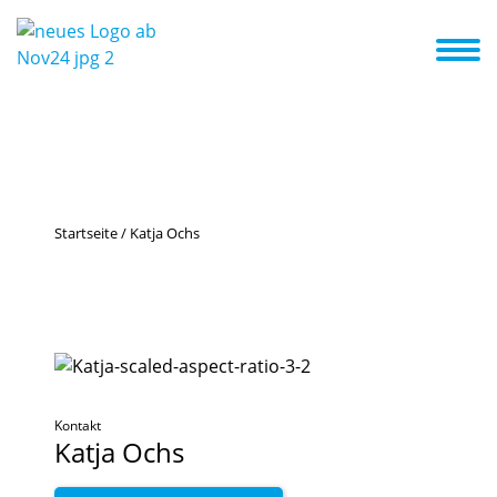
ote & Kurse
Erste Schritte in die Kita
Aktuelles + Termine
Startseite
/
Katja Ochs
Kontakt
Katja
Ochs